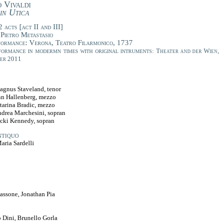
 Vivaldi
in Utica
 acts [act II and III]
 Pietro Metastasio
formance: Verona, Teatro Filarmonico, 1737
formance in modermn times with original intruments
: Theater and der Wien,
er 2011
agnus Staveland, tenor
nn Hallenberg, mezzo
tarina Bradic, mezzo
ndrea Marchesini, sopran
cki Kennedy, sopran
tiquo
aria Sardelli
assone, Jonathan Pia
 Dini, Brunello Gorla