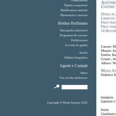
Composizioni
Antonio
Dipinti e acqueforti
Catone 
Pubblicazioni satiriche
Opera in 2
Illustrazioni e cartoons
Libretto:
First per
Bettina Hoffmann
First per
16 Decemb
Discografia [selezione]
Programmi di concerto
Pubblicazioni
La viola da gamba
Catone: M
Marzia: A
Ascolti
Emilia: Ka
Galleria fotografica
Cesare:, A
Arbace: Ni
Agenti e Contatti
Modo An
Amici
Federico M
Foto ad alta risoluzione
trumpets
Gabriele C
Copyright © Modo Antiquo 2026
horns
Gianfranco