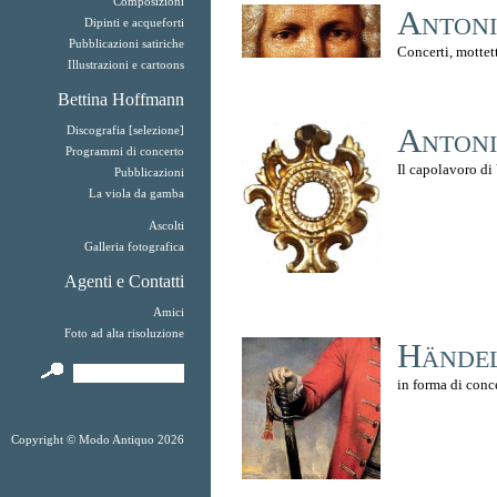
Composizioni
Antoni
Dipinti e acqueforti
Pubblicazioni satiriche
Concerti, mottett
Illustrazioni e cartoons
Bettina Hoffmann
Antoni
Discografia [selezione]
Programmi di concerto
Il capolavoro di
Pubblicazioni
La viola da gamba
Ascolti
Galleria fotografica
Agenti e Contatti
Amici
Foto ad alta risoluzione
Händel
in forma di conc
Copyright © Modo Antiquo 2026