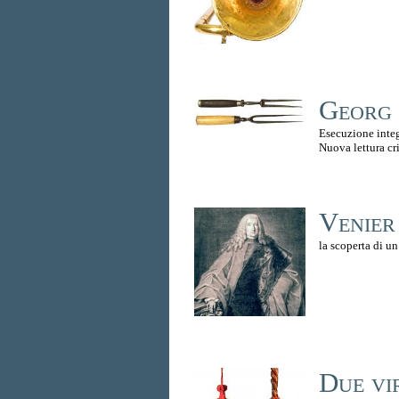
Georg 
Esecuzione inte
Nuova lettura cri
Venier
la scoperta di 
Due vi