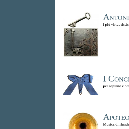
Antonio
i più virtuosistic
I Conce
per soprano e or
Apoteo
Musica di Handel