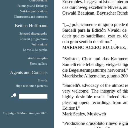
Compositions
Ensembles. Insgesamt ist das interpr
Paintings and Etchings
das durchweg exzellente Niveau, au
Satirical publications
Oswald Beaujean, Bayrischer Rundf
Illustrations and cartoons
"[...] prácticamente ninguno puede d
Bettina Hoffmann
Sardelli para la Edición Vivaldi de 
Selected discography
decir que es sardelliana, esto es, t
Concert programmes
con gran sentido del ritmo."
Publications
MARIANO ACERO RUILÓPEZ, Dive
La viola da gamba
"Solisten, Chor und das Kammeror
Audio samples
Photo gallery
Sardelli eine lebendige, vielgestal
die Begeisterungsstürme hervorrief.
Agents and Contacts
Maerkische Allgemeine, giugno 20
Friends
"Sardelli's advocacy of the utmost r
High resolution pictures
very welcome. The integrity of this
highly desirable result. Indeed
Ate
pleasing opera recordings from an 
Edition]."
Mark Sealey, Musicweb
Copyright © Modo Antiquo 2026
"Produzione d’assoluto rilievo e gran