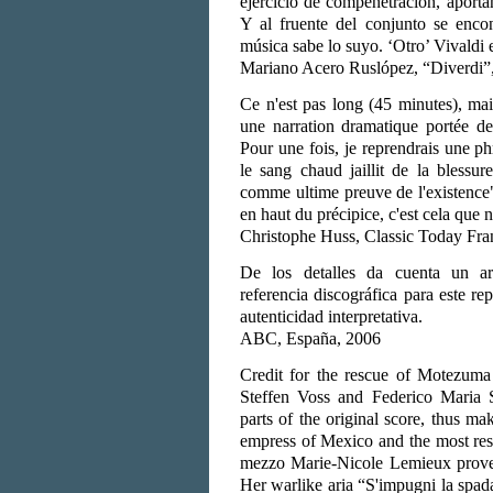
ejercicio de compenetración, aport
Y al fruente del conjunto se encon
música sabe lo suyo. ‘Otro’ Vivaldi 
Mariano Acero Ruslópez, “Diverdi”
Ce n'est pas long (45 minutes), mai
une narration dramatique portée d
Pour une fois, je reprendrais une p
le sang chaud jaillit de la blessu
comme ultime preuve de l'existence".
en haut du précipice, c'est cela que
Christophe Huss, Classic Today Fra
De los detalles da cuenta un ar
referencia discográfica para este r
autenticidad interpretativa.
ABC, España, 2006
Credit for the rescue of Motezuma 
Steffen Voss and Federico Maria S
parts of the original score, thus ma
empress of Mexico and the most resi
mezzo Marie-Nicole Lemieux prove
Her warlike aria “S'impugni la spada