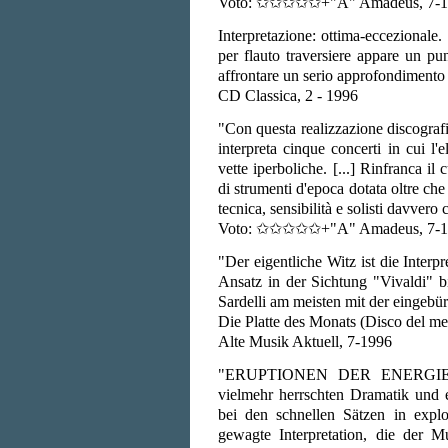
Voto: ✩✩✩✩✩+"A" Amadeus, 7-1
Interpretazione: ottima-eccezionale. 
per flauto traversiere appare un pu
affrontare un serio approfondimento 
CD Classica, 2 - 1996
"Con questa realizzazione discografi
interpreta cinque concerti in cui l'
vette iperboliche. [...] Rinfranca il 
di strumenti d'epoca dotata oltre ch
tecnica, sensibilità e solisti davvero
Voto: ✩✩✩✩✩+"A" Amadeus, 7-1
"Der eigentliche Witz ist die Interp
Ansatz in der Sichtung "Vivaldi" b
Sardelli am meisten mit der eingebür
Die Platte des Monats (Disco del me
Alte Musik Aktuell, 7-1996
"ERUPTIONEN DER ENERGIE - H
vielmehr herrschten Dramatik und e
bei den schnellen Sätzen in expl
gewagte Interpretation, die der 