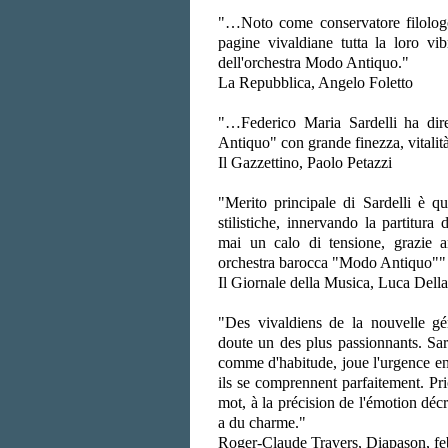
"…Noto come conservatore filologo 
pagine vivaldiane tutta la loro vib
dell'orchestra Modo Antiquo."
La Repubblica, Angelo Foletto
"…Federico Maria Sardelli ha dir
Antiquo" con grande finezza, vitalità
Il Gazzettino, Paolo Petazzi
"Merito principale di Sardelli è qu
stilistiche, innervando la partitura
mai un calo di tensione, grazie an
orchestra barocca "Modo Antiquo""
Il Giornale della Musica, Luca Dell
"Des vivaldiens de la nouvelle gén
doute un des plus passionnants. Sard
comme d'habitude, joue l'urgence e
ils se comprennent parfaitement. Prio
mot, à la précision de l'émotion déc
a du charme."
Roger-Claude Travers, Diapason, fe