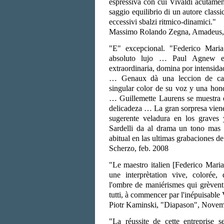
espressiva con cui Vivaldi acutamen
saggio equilibrio di un autore class
eccessivi sbalzi ritmico-dinamici."
Massimo Rolando Zegna, Amadeus,
"E" excepcional. "Federico Mari
absoluto lujo … Paul Agnew e
extraordinaria, domina por intensida
… Genaux dà una leccion de ca
singular color de su voz y una hon
… Guillemette Laurens se muestra 
delicadeza … La gran sorpresa vien
sugerente veladura en los graves 
Sardelli da al drama un tono mas 
abitual en las ultimas grabaciones de
Scherzo, feb. 2008
"Le maestro italien [Federico Maria 
une interprètation vive, colorée,
l'ombre de maniérismes qui grèvent
tutti, à commencer par l'inépuisable 
Piotr Kaminski, "Diapason", Novem
"La réussite de cette entreprise s