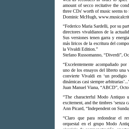
amount of secco recitative the con
three CDs' worth of music seems to fl
Dominic McHugh, www.musicalcritic
“Federico Maria Sardelli, por su pa
directores vivaldianos de la actuali
Sus versiones tenen garra y energia
más liricos de la escritura del comp
la Vivaldi Edition.”
Stefano Russomanno, “Diverdi”, Oc
“Excelentemente acompañado por F
uno de los ensayos del libreto una 
convierte Vivaldi en ‘un prodigio 
dinámicas casi siempre arbitrarias’...
Juan Manuel Viana, “ABCD”, Octo
“The characterful Modo Antiquo un
excitement, and the timbres ‘senza c
Ann Picard, “Independent on Sunda
“Claro que para redondear el res
orquestal en el grupo Modo Antiq