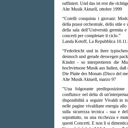
raffiniert. Und das ist erst die richt
Alte Musik Aktuell, ottobre 1999
“Corelli conquista i giovani: Modo
della prassi orchestrale, dello stile 
della sala dell’Università gremita e
concerti per completare il ciclo.”
Landa Ketoff, La Repubblica 10.11
“Federleicht und in ihrer typische
dennoch und gerade deswegen packe
Kinder - so interpretieren die M
hochvirtuose Musik aus Italien, daß
Die Platte des Monats (Disco del me
Alte Musik Aktuell, marzo 97
"Una folgorante predisposizione p
confluisce nel delta di un'interpreta
disponibilità a seguire Vivaldi in t
nelle pagine vivaldiane energia allo
sulla sicurezza tecnica - sua e del
soprattutto, su una ricchezza e mut
questi Concerti. E non li si dimentica