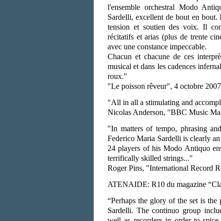
l'ensemble orchestral Modo Antiq
Sardelli, excellent de bout en bout. Il
tension et soutien des voix. Il co
récitatifs et arias (plus de trente ci
avec une constance impeccable.
Chacun et chacune de ces interprèt
musical et dans les cadences infernal
roux."
"Le poisson rêveur", 4 octobre 2007
"All in all a stimulating and accomp
Nicolas Anderson, "BBC Music Ma
"In matters of tempo, phrasing and 
Federico Maria Sardelli is clearly an
24 players of his Modo Antiquo ense
terrifically skilled strings..."
Roger Pins, "International Record
ATENAIDE: R10 du magazine “Clas
“Perhaps the glory of the set is t
Sardelli. The continuo group inclu
well as recorders in order to spic