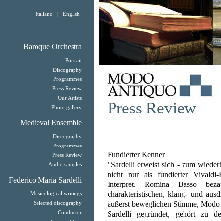
Italiano
|
English
Baroque Orchestra
Portrait
Discography
Programmes
Press Review
Our Artists
Press Review
Photo gallery
Medieval Ensemble
Discography
Programmes
Fundierter Kenner
Press Review
"Sardelli erweist sich - zum wiede
Audio samples
nicht nur als fundierter Vivaldi
Federico Maria Sardelli
Interpret. Romina Basso beza
charakteristischen, klang- und aus
Musicological writings
äußerst beweglichen Stimme, Modo A
Selected discography
Conductor
Sardelli gegründet, gehört zu de